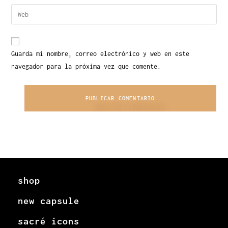
Guarda mi nombre, correo electrónico y web en este
navegador para la próxima vez que comente.
shop
new capsule
sacré icons