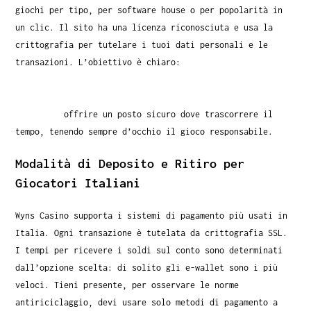
giochi per tipo, per software house o per popolarità in
un clic. Il sito ha una licenza riconosciuta e usa la
crittografia per tutelare i tuoi dati personali e le
transazioni. L’obiettivo è chiaro:
https://www.bloomberg.com/news/articles/2022-09-
08/entain-ceo-sees-gambling-regulation-coming-with-new-
uk-leader
offrire un posto sicuro dove trascorrere il
tempo, tenendo sempre d’occhio il gioco responsabile.
Modalità di Deposito e Ritiro per
Giocatori Italiani
Wyns Casino supporta i sistemi di pagamento più usati in
Italia. Ogni transazione è tutelata da crittografia SSL.
I tempi per ricevere i soldi sul conto sono determinati
dall’opzione scelta: di solito gli e-wallet sono i più
veloci. Tieni presente, per osservare le norme
antiriciclaggio, devi usare solo metodi di pagamento a