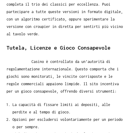
completa il trio dei classici per eccellenza. Puoi
partecipare a tutte queste versioni in formato digitale,
con un algoritmo certificato, oppure sperimentare la
versione con croupier in diretta per sentirti più vicino
al tavolo verde.
Tutela, Licenze e Gioco Consapevole
Wyns Casinò
Casino è controllato da un’autorità di
regolamentazione internazionale. Questo comporta che i
giochi sono monitorati, le vincite corrisposte e le
regole commerciali appaiono limpide. Il sito incentiva
per un gioco consapevole, offrendo diversi strumenti:
La capacità di fissare limiti ai depositi, alle
perdite e al tempo di gioco.
Opzioni per escludersi volontariamente per un periodo
o per sempre.