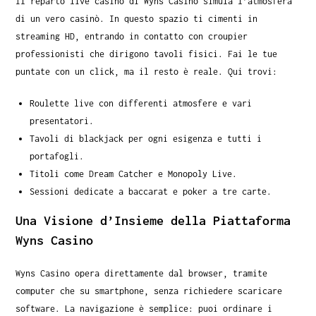
Il reparto live casino di Wyns Casino simula l’atmosfera
di un vero casinò. In questo spazio ti cimenti in
streaming HD, entrando in contatto con croupier
professionisti che dirigono tavoli fisici. Fai le tue
puntate con un click, ma il resto è reale. Qui trovi:
Roulette live con differenti atmosfere e vari
presentatori.
Tavoli di blackjack per ogni esigenza e tutti i
portafogli.
Titoli come Dream Catcher e Monopoly Live.
Sessioni dedicate a baccarat e poker a tre carte.
Una Visione d’Insieme della Piattaforma
Wyns Casino
Wyns Casino opera direttamente dal browser, tramite
computer che su smartphone, senza richiedere scaricare
software. La navigazione è semplice: puoi ordinare i