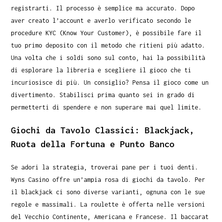
registrarti. Il processo è semplice ma accurato. Dopo
aver creato l’account e averlo verificato secondo le
procedure KYC (Know Your Customer), è possibile fare il
tuo primo deposito con il metodo che ritieni più adatto.
Una volta che i soldi sono sul conto, hai la possibilità
di esplorare la libreria e scegliere il gioco che ti
incuriosisce di più. Un consiglio? Pensa il gioco come un
divertimento. Stabilisci prima quanto sei in grado di
permetterti di spendere e non superare mai quel limite.
Giochi da Tavolo Classici: Blackjack,
Ruota della Fortuna e Punto Banco
Se adori la strategia, troverai pane per i tuoi denti.
Wyns Casino offre un’ampia rosa di giochi da tavolo. Per
il blackjack ci sono diverse varianti, ognuna con le sue
regole e massimali. La roulette è offerta nelle versioni
del Vecchio Continente, Americana e Francese. Il baccarat