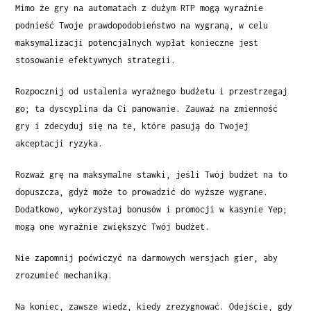
Mimo że gry na automatach z dużym RTP mogą wyraźnie
podnieść Twoje prawdopodobieństwo na wygraną, w celu
maksymalizacji potencjalnych wypłat konieczne jest
stosowanie efektywnych strategii.
Rozpocznij od ustalenia wyraźnego budżetu i przestrzegaj
go; ta dyscyplina da Ci panowanie. Zauważ na zmienność
gry i zdecyduj się na te, które pasują do Twojej
akceptacji ryzyka.
Rozważ grę na maksymalne stawki, jeśli Twój budżet na to
dopuszcza, gdyż może to prowadzić do wyższe wygrane.
Dodatkowo, wykorzystaj bonusów i promocji w kasynie Yep;
mogą one wyraźnie zwiększyć Twój budżet.
Nie zapomnij poćwiczyć na darmowych wersjach gier, aby
zrozumieć mechaniką.
Na koniec, zawsze wiedz, kiedy zrezygnować. Odejście, gdy