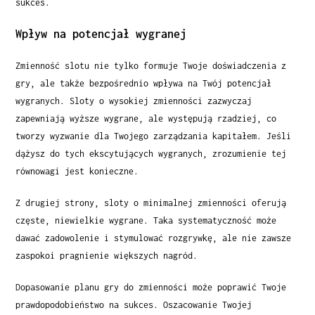
sukces.
Wpływ na potencjał wygranej
Zmienność slotu nie tylko formuje Twoje doświadczenia z
gry, ale także bezpośrednio wpływa na Twój potencjał
wygranych. Sloty o wysokiej zmienności zazwyczaj
zapewniają wyższe wygrane, ale występują rzadziej, co
tworzy wyzwanie dla Twojego zarządzania kapitałem. Jeśli
dążysz do tych ekscytujących wygranych, zrozumienie tej
równowagi jest konieczne.
Z drugiej strony, sloty o minimalnej zmienności oferują
częste, niewielkie wygrane. Taka systematyczność może
dawać zadowolenie i stymulować rozgrywkę, ale nie zawsze
zaspokoi pragnienie większych nagród.
Dopasowanie planu gry do zmienności może poprawić Twoje
prawdopodobieństwo na sukces. Oszacowanie Twojej