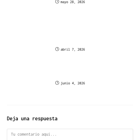
mayo 28, 2026
Book of Slots offre une aventure de jeu de
bandits manchots de qualité supérieure sur le
marché canadien.
abril 7, 2026
LVBet Casino – Slim Spelen Win Sneller and
Enjoy More in Nederland
junio 4, 2026
Deja una respuesta