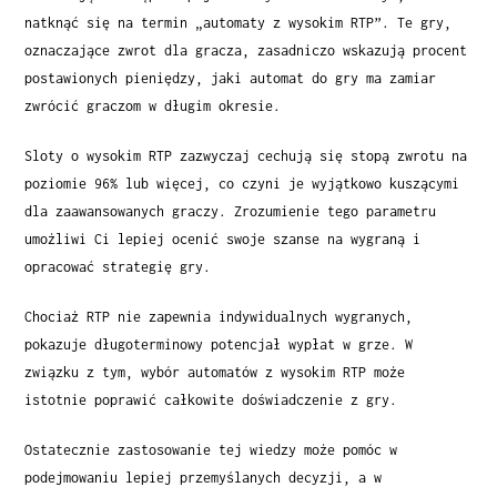
natknąć się na termin „automaty z wysokim RTP”. Te gry,
oznaczające zwrot dla gracza, zasadniczo wskazują procent
postawionych pieniędzy, jaki automat do gry ma zamiar
zwrócić graczom w długim okresie.
Sloty o wysokim RTP zazwyczaj cechują się stopą zwrotu na
poziomie 96% lub więcej, co czyni je wyjątkowo kuszącymi
dla zaawansowanych graczy. Zrozumienie tego parametru
umożliwi Ci lepiej ocenić swoje szanse na wygraną i
opracować strategię gry.
Chociaż RTP nie zapewnia indywidualnych wygranych,
pokazuje długoterminowy potencjał wypłat w grze. W
związku z tym, wybór automatów z wysokim RTP może
istotnie poprawić całkowite doświadczenie z gry.
Ostatecznie zastosowanie tej wiedzy może pomóc w
podejmowaniu lepiej przemyślanych decyzji, a w