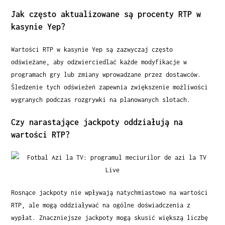
Jak często aktualizowane są procenty RTP w
kasynie Yep?
Wartości RTP w kasynie Yep są zazwyczaj często
odświeżane, aby odzwierciedlać każde modyfikacje w
programach gry lub zmiany wprowadzane przez dostawców.
Śledzenie tych odświeżeń zapewnia zwiększenie możliwości
wygranych podczas rozgrywki na planowanych slotach.
Czy narastające jackpoty oddziałują na
wartości RTP?
Rosnące jackpoty nie wpływają natychmiastowo na wartości
RTP, ale mogą oddziaływać na ogólne doświadczenia z
wypłat. Znaczniejsze jackpoty mogą skusić większą liczbę