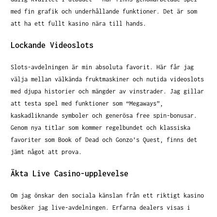
med fin grafik och underhållande funktioner. Det är som
att ha ett fullt kasino nära till hands.
Lockande Videoslots
Slots-avdelningen är min absoluta favorit. Här får jag
välja mellan välkända fruktmaskiner och nutida videoslots
med djupa historier och mängder av vinstrader. Jag gillar
att testa spel med funktioner som “Megaways”,
kaskadliknande symboler och generösa free spin-bonusar.
Genom nya titlar som kommer regelbundet och klassiska
favoriter som Book of Dead och Gonzo’s Quest, finns det
jämt något att prova.
Äkta Live Casino-upplevelse
Om jag önskar den sociala känslan från ett riktigt kasino
besöker jag live-avdelningen. Erfarna dealers visas i