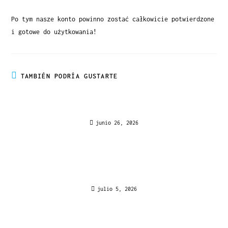
Po tym nasze konto powinno zostać całkowicie potwierdzone
i gotowe do użytkowania!
TAMBIÉN PODRÍA GUSTARTE
Kasyno Która Zapewnia Autentyczne Rezultaty
Użytkownikom z Polski to Jack`s Casino
junio 26, 2026
Onafhankelijke Review van Yep Casino voor de
Nederlandse Gaming Community
julio 5, 2026