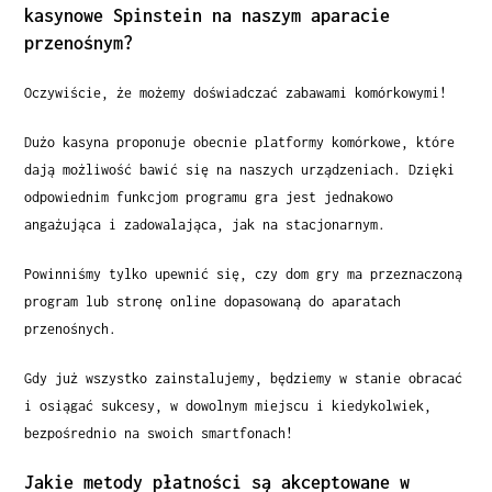
kasynowe Spinstein na naszym aparacie
przenośnym?
Oczywiście, że możemy doświadczać zabawami komórkowymi!
Dużo kasyna proponuje obecnie platformy komórkowe, które
dają możliwość bawić się na naszych urządzeniach. Dzięki
odpowiednim funkcjom programu gra jest jednakowo
angażująca i zadowalająca, jak na stacjonarnym.
Powinniśmy tylko upewnić się, czy dom gry ma przeznaczoną
program lub stronę online dopasowaną do aparatach
przenośnych.
Gdy już wszystko zainstalujemy, będziemy w stanie obracać
i osiągać sukcesy, w dowolnym miejscu i kiedykolwiek,
bezpośrednio na swoich smartfonach!
Jakie metody płatności są akceptowane w