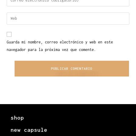
Guarda mi nombre, correo electrónico y web en este
navegador para la próxima vez que comente.
shop
new capsule