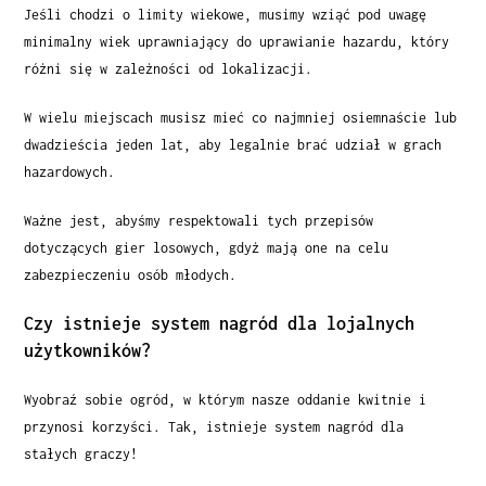
Jeśli chodzi o limity wiekowe, musimy wziąć pod uwagę
minimalny wiek uprawniający do uprawianie hazardu, który
różni się w zależności od lokalizacji.
W wielu miejscach musisz mieć co najmniej osiemnaście lub
dwadzieścia jeden lat, aby legalnie brać udział w grach
hazardowych.
Ważne jest, abyśmy respektowali tych przepisów
dotyczących gier losowych, gdyż mają one na celu
zabezpieczeniu osób młodych.
Czy istnieje system nagród dla lojalnych
użytkowników?
Wyobraź sobie ogród, w którym nasze oddanie kwitnie i
przynosi korzyści. Tak, istnieje system nagród dla
stałych graczy!