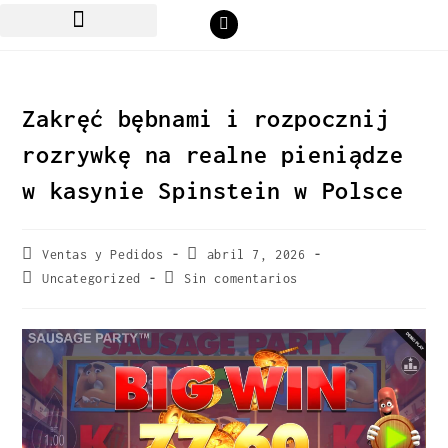
Zakręć bębnami i rozpocznij
rozrywkę na realne pieniądze
w kasynie Spinstein w Polsce
Ventas y Pedidos
abril 7, 2026
Uncategorized
Sin comentarios