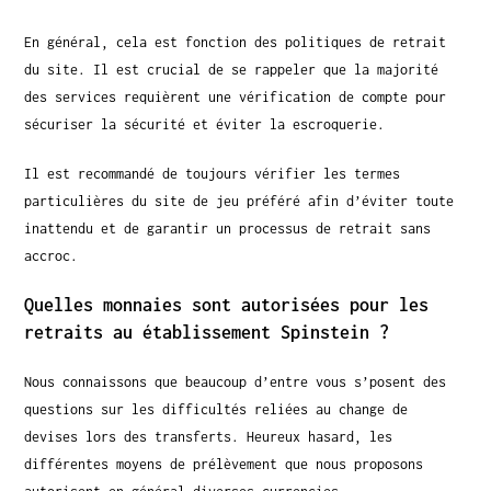
En général, cela est fonction des politiques de retrait
du site. Il est crucial de se rappeler que la majorité
des services requièrent une vérification de compte pour
sécuriser la sécurité et éviter la escroquerie.
Il est recommandé de toujours vérifier les termes
particulières du site de jeu préféré afin d’éviter toute
inattendu et de garantir un processus de retrait sans
accroc.
Quelles monnaies sont autorisées pour les
retraits au établissement Spinstein ?
Nous connaissons que beaucoup d’entre vous s’posent des
questions sur les difficultés reliées au change de
devises lors des transferts. Heureux hasard, les
différentes moyens de prélèvement que nous proposons