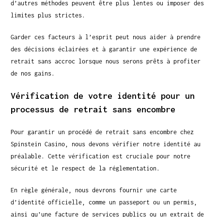
d’autres méthodes peuvent être plus lentes ou imposer des
limites plus strictes.
Garder ces facteurs à l’esprit peut nous aider à prendre
des décisions éclairées et à garantir une expérience de
retrait sans accroc lorsque nous serons prêts à profiter
de nos gains.
Vérification de votre identité pour un
processus de retrait sans encombre
Pour garantir un procédé de retrait sans encombre chez
Spinstein Casino, nous devons vérifier notre identité au
préalable. Cette vérification est cruciale pour notre
sécurité et le respect de la réglementation.
En règle générale, nous devrons fournir une carte
d’identité officielle, comme un passeport ou un permis,
ainsi qu’une facture de services publics ou un extrait de