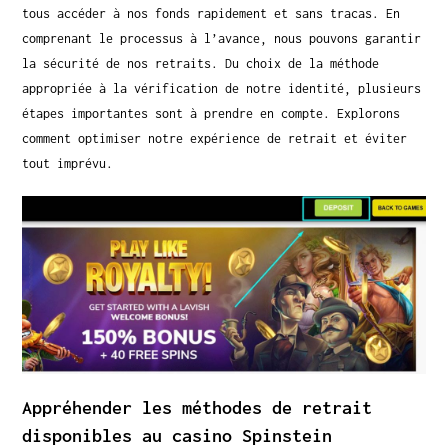
tous accéder à nos fonds rapidement et sans tracas. En
comprenant le processus à l’avance, nous pouvons garantir
la sécurité de nos retraits. Du choix de la méthode
appropriée à la vérification de notre identité, plusieurs
étapes importantes sont à prendre en compte. Explorons
comment optimiser notre expérience de retrait et éviter
tout imprévu.
Appréhender les méthodes de retrait
disponibles au casino Spinstein