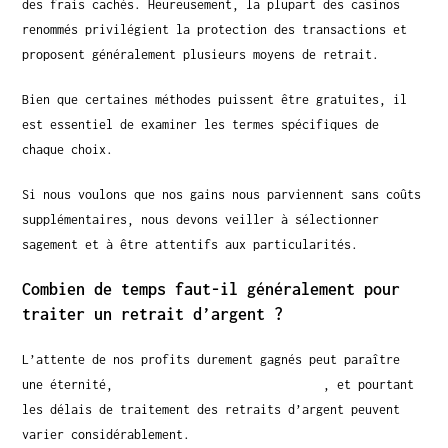
des frais cachés. Heureusement, la plupart des casinos
renommés privilégient la protection des transactions et
proposent généralement plusieurs moyens de retrait.
Bien que certaines méthodes puissent être gratuites, il
est essentiel de examiner les termes spécifiques de
chaque choix.
Si nous voulons que nos gains nous parviennent sans coûts
supplémentaires, nous devons veiller à sélectionner
sagement et à être attentifs aux particularités.
Combien de temps faut-il généralement pour
traiter un retrait d’argent ?
L’attente de nos profits durement gagnés peut paraître
une éternité,
https://spinsstein.com/fr-ca/
, et pourtant
les délais de traitement des retraits d’argent peuvent
varier considérablement.