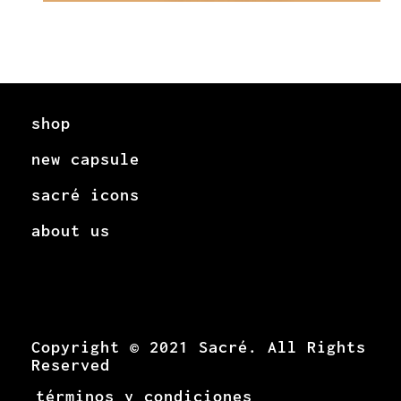
shop
new capsule
sacré icons
about us
Copyright © 2021 Sacré. All Rights
Reserved
términos y condiciones