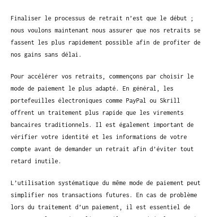
Finaliser le processus de retrait n’est que le début ;
nous voulons maintenant nous assurer que nos retraits se
fassent les plus rapidement possible afin de profiter de
nos gains sans délai.
Pour accélérer vos retraits, commençons par choisir le
mode de paiement le plus adapté. En général, les
portefeuilles électroniques comme PayPal ou Skrill
offrent un traitement plus rapide que les virements
bancaires traditionnels. Il est également important de
vérifier votre identité et les informations de votre
compte avant de demander un retrait afin d’éviter tout
retard inutile.
L’utilisation systématique du même mode de paiement peut
simplifier nos transactions futures. En cas de problème
lors du traitement d’un paiement, il est essentiel de