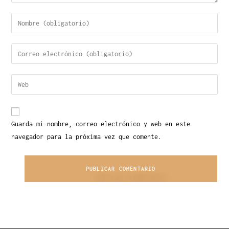
Guarda mi nombre, correo electrónico y web en este
navegador para la próxima vez que comente.