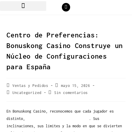
Centro de Preferencias:
Bonuskong Casino Construye un
Núcleo de Configuraciones
para España
Ventas y Pedidos
mayo 15, 2026
Uncategorized
Sin comentarios
En Bonuskong Casino, reconocemos que cada jugador es
distinto,
https://bonuskong.eu.com/es-es
. Sus
inclinaciones, sus límites y la modo en que se divierten