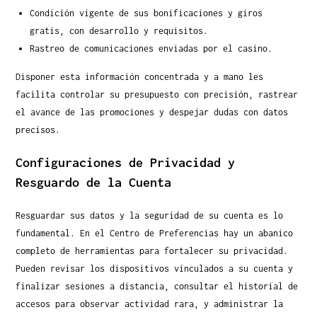
Condición vigente de sus bonificaciones y giros
gratis, con desarrollo y requisitos.
Rastreo de comunicaciones enviadas por el casino.
Disponer esta información concentrada y a mano les
facilita controlar su presupuesto con precisión, rastrear
el avance de las promociones y despejar dudas con datos
precisos.
Configuraciones de Privacidad y
Resguardo de la Cuenta
Resguardar sus datos y la seguridad de su cuenta es lo
fundamental. En el Centro de Preferencias hay un abanico
completo de herramientas para fortalecer su privacidad.
Pueden revisar los dispositivos vinculados a su cuenta y
finalizar sesiones a distancia, consultar el historial de
accesos para observar actividad rara, y administrar la