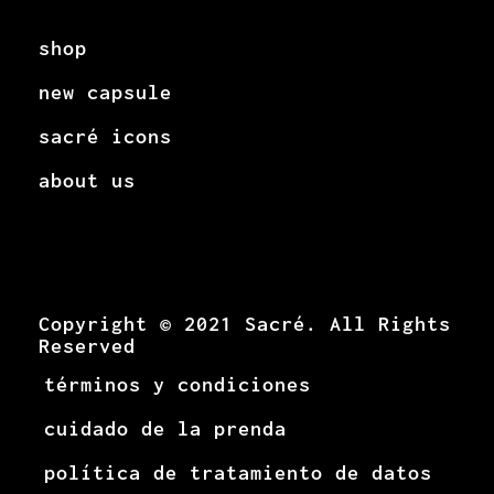
shop
new capsule
sacré icons
about us
Copyright © 2021 Sacré. All Rights
Reserved
términos y condiciones
cuidado de la prenda
política de tratamiento de datos