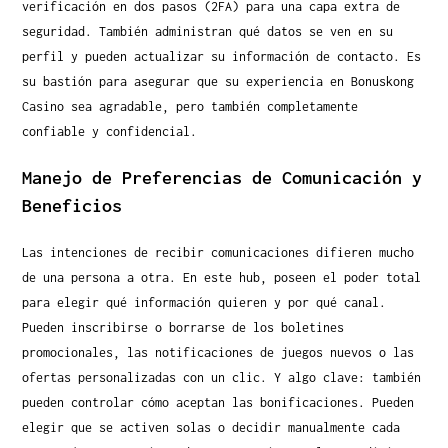
verificación en dos pasos (2FA) para una capa extra de
seguridad. También administran qué datos se ven en su
perfil y pueden actualizar su información de contacto. Es
su bastión para asegurar que su experiencia en Bonuskong
Casino sea agradable, pero también completamente
confiable y confidencial.
Manejo de Preferencias de Comunicación y
Beneficios
Las intenciones de recibir comunicaciones difieren mucho
de una persona a otra. En este hub, poseen el poder total
para elegir qué información quieren y por qué canal.
Pueden inscribirse o borrarse de los boletines
promocionales, las notificaciones de juegos nuevos o las
ofertas personalizadas con un clic. Y algo clave: también
pueden controlar cómo aceptan las bonificaciones. Pueden
elegir que se activen solas o decidir manualmente cada