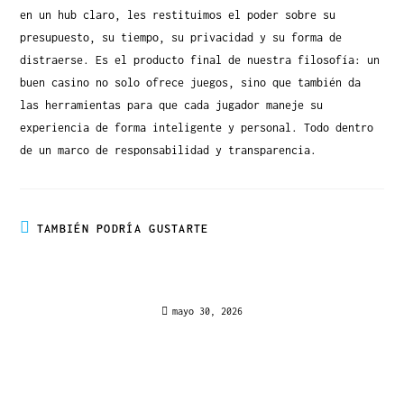
en un hub claro, les restituimos el poder sobre su
presupuesto, su tiempo, su privacidad y su forma de
distraerse. Es el producto final de nuestra filosofía: un
buen casino no solo ofrece juegos, sino que también da
las herramientas para que cada jugador maneje su
experiencia de forma inteligente y personal. Todo dentro
de un marco de responsabilidad y transparencia.
TAMBIÉN PODRÍA GUSTARTE
Reward Optimization Guide Increase Big Bass
Splash Machine Profits in UK
mayo 30, 2026
Mafia Casino – Enjoy Lightning Fast Gameplay in
Switzerland