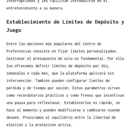
interrupciones y les facilitan introducirse en el
entretenimiento a su manera.
Establecimiento de Límites de Depósito y
Juego
Entre las opciones más populares del Centro de
Preferencias consiste en fijar límites personalizados.
Gestionar el presupuesto de ocio es fundamental. Por ello
les ofrecemos definir límites de depósito por día,
semanales o cada mes, que la plataforma aplicará sin
intervención. También pueden configurar límites de
pérdida y de tiempo por sesión. Estos parámetros sirven
como recordatorios prácticos y como frenos que incentivan
una pausa para reflexionar. Establecerlos es rápido, se
hace al momento y pueden modificarse o cambiarse cuando
deseen. Procuramos el equilibrio entre la libertad de
elección y la protección activa.