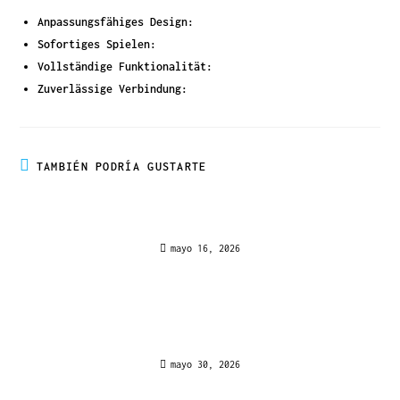
Anpassungsfähiges Design:
Sofortiges Spielen:
Vollständige Funktionalität:
Zuverlässige Verbindung:
TAMBIÉN PODRÍA GUSTARTE
Jogos Clássicos Regressam: Spinoloco Casino
Aumenta a Escolha de Mesa em Portugal
mayo 16, 2026
Honeybetz Casino – Funcionalidades de Proteção
e Informação de Licença para Portugal
mayo 30, 2026