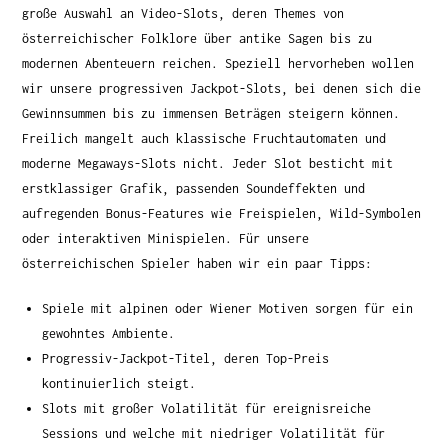
große Auswahl an Video-Slots, deren Themes von
österreichischer Folklore über antike Sagen bis zu
modernen Abenteuern reichen. Speziell hervorheben wollen
wir unsere progressiven Jackpot-Slots, bei denen sich die
Gewinnsummen bis zu immensen Beträgen steigern können.
Freilich mangelt auch klassische Fruchtautomaten und
moderne Megaways-Slots nicht. Jeder Slot besticht mit
erstklassiger Grafik, passenden Soundeffekten und
aufregenden Bonus-Features wie Freispielen, Wild-Symbolen
oder interaktiven Minispielen. Für unsere
österreichischen Spieler haben wir ein paar Tipps:
Spiele mit alpinen oder Wiener Motiven sorgen für ein
gewohntes Ambiente.
Progressiv-Jackpot-Titel, deren Top-Preis
kontinuierlich steigt.
Slots mit großer Volatilität für ereignisreiche
Sessions und welche mit niedriger Volatilität für