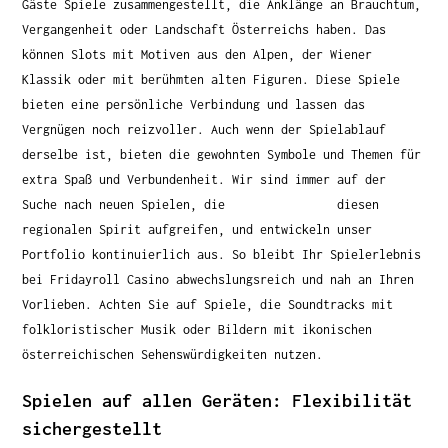
Gäste Spiele zusammengestellt, die Anklänge an Brauchtum,
Vergangenheit oder Landschaft Österreichs haben. Das
können Slots mit Motiven aus den Alpen, der Wiener
Klassik oder mit berühmten alten Figuren. Diese Spiele
bieten eine persönliche Verbindung und lassen das
Vergnügen noch reizvoller. Auch wenn der Spielablauf
derselbe ist, bieten die gewohnten Symbole und Themen für
extra Spaß und Verbundenheit. Wir sind immer auf der
Suche nach neuen Spielen, die
crunchbase.com
diesen
regionalen Spirit aufgreifen, und entwickeln unser
Portfolio kontinuierlich aus. So bleibt Ihr Spielerlebnis
bei Fridayroll Casino abwechslungsreich und nah an Ihren
Vorlieben. Achten Sie auf Spiele, die Soundtracks mit
folkloristischer Musik oder Bildern mit ikonischen
österreichischen Sehenswürdigkeiten nutzen.
Spielen auf allen Geräten: Flexibilität
sichergestellt