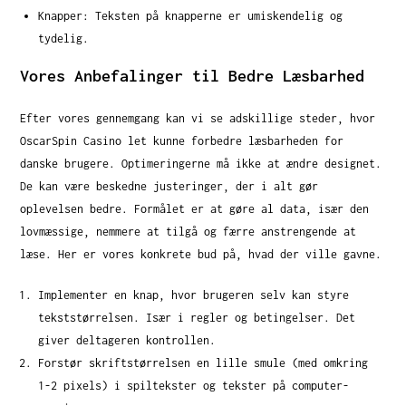
Knapper: Teksten på knapperne er umiskendelig og
tydelig.
Vores Anbefalinger til Bedre Læsbarhed
Efter vores gennemgang kan vi se adskillige steder, hvor
OscarSpin Casino let kunne forbedre læsbarheden for
danske brugere. Optimeringerne må ikke at ændre designet.
De kan være beskedne justeringer, der i alt gør
oplevelsen bedre. Formålet er at gøre al data, især den
lovmæssige, nemmere at tilgå og færre anstrengende at
læse. Her er vores konkrete bud på, hvad der ville gavne.
Implementer en knap, hvor brugeren selv kan styre
tekststørrelsen. Især i regler og betingelser. Det
giver deltageren kontrollen.
Forstør skriftstørrelsen en lille smule (med omkring
1-2 pixels) i spiltekster og tekster på computer-