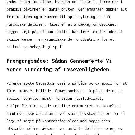
under lupen for at se, hvordan deres skriftstørrelser i
praksis påvirker en dansk bruger. Gennemgangen dækker alt
fra forsiden og menuerne til spilregler og de små
juridiske detaljer. Målet er at afdække, om designet
lægger vægt på, at man faktisk kan læse teksten uden at
skulle kæmpe – en grundlæggende forudsætning for et
sikkert og behageligt spil.
Fremgangsmåde: Sådan Gennemførte Vi
Vores Vurdering af Læsevenligheden
Vi undersøgte OscarSpin Casino på både pc og mobil for at
få et komplet billede. Opmærksomheden lå på de dele, en
spiller benytter mest: forsiden, spiludvalget,
hjælpeafsnittet og de retslige dokumenter. Bedømmelsen
handlede ikke alene om, hvor store bogstaverne er. Vi så
lige så meget på kontrastforholdet mod baggrunden,
afstande mellem rækker, hvor omfattende linjerne er, og