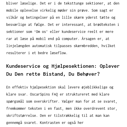
bliver læselige. Det er i de teksttunge sektioner, at den
mobile oplevelse virkelig møder sin prøve. Som sagt er
vilkår og betingelser på en lille skærm yderst tætte og
besværlige at følge. Det er interessant, at brødteksten i
sektioner som ‘Om os’ eller kundeservice reelt er mere
rar at læse på mobil end på computer. Årsagen er, at
linjelængden automatisk tilpasses skærmbredden, hvilket
resulterer i et bedre læseflow.
Kundeservice og Hjælpesektionen: Oplever
Du Den rette Bistand, Du Behøver?
En effektiv hjælpesektion skal levere øjeblikkelige og
klare svar. OscarSpins FAQ er struktureret med klare
spørgsmål som overskrifter. Vælger man for at se svaret,
fremkommer teksten i en fast, men ikke overdrevent stor,
skriftstørrelse. Den er tilstrækkelig til at man kan
gennemgå svaret. Kontrasten er også her