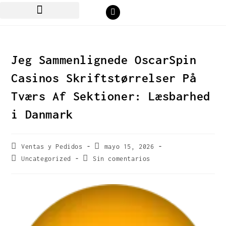
Jeg Sammenlignede OscarSpin
Casinos Skriftstørrelser På
Tværs Af Sektioner: Læsbarhed
i Danmark
Ventas y Pedidos
mayo 15, 2026
Uncategorized
Sin comentarios