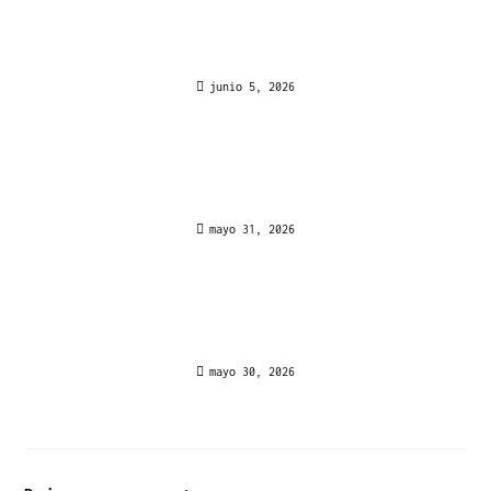
Ostateczny Cel Hazardu Online w Polsce to
Azurslot Casino
junio 5, 2026
Die Zukunftsperspektive des Echtgeld-
Glücksspiels in Deutschland mit Vox Casino
mayo 31, 2026
Online Gaming Effortless and Protected for UK
With Aphrodite Casino
mayo 30, 2026