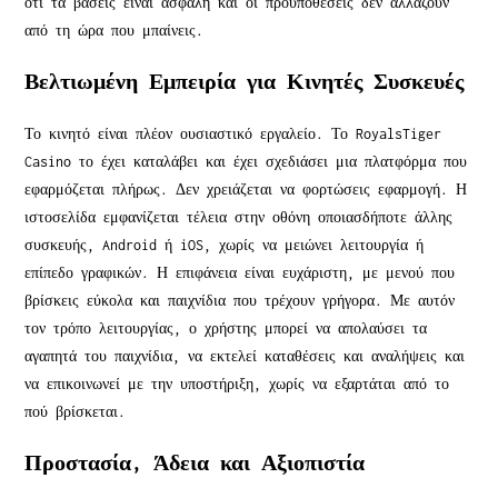
ότι τα βάσεις είναι ασφαλή και οι προϋποθέσεις δεν αλλάζουν
από τη ώρα που μπαίνεις.
Βελτιωμένη Εμπειρία για Κινητές Συσκευές
Το κινητό είναι πλέον ουσιαστικό εργαλείο. Το RoyalsTiger
Casino το έχει καταλάβει και έχει σχεδιάσει μια πλατφόρμα που
εφαρμόζεται πλήρως. Δεν χρειάζεται να φορτώσεις εφαρμογή. Η
ιστοσελίδα εμφανίζεται τέλεια στην οθόνη οποιασδήποτε άλλης
συσκευής, Android ή iOS, χωρίς να μειώνει λειτουργία ή
επίπεδο γραφικών. Η επιφάνεια είναι ευχάριστη, με μενού που
βρίσκεις εύκολα και παιχνίδια που τρέχουν γρήγορα. Με αυτόν
τον τρόπο λειτουργίας, ο χρήστης μπορεί να απολαύσει τα
αγαπητά του παιχνίδια, να εκτελεί καταθέσεις και αναλήψεις και
να επικοινωνεί με την υποστήριξη, χωρίς να εξαρτάται από το
πού βρίσκεται.
Προστασία, Άδεια και Αξιοπιστία