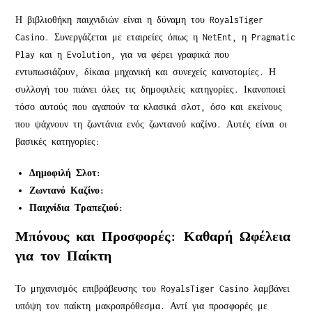
Η βιβλιοθήκη παιχνιδιών είναι η δύναμη του RoyalsTiger
Casino. Συνεργάζεται με εταιρείες όπως η NetEnt, η Pragmatic
Play και η Evolution, για να φέρει γραφικά που
εντυπωσιάζουν, δίκαια μηχανική και συνεχείς καινοτομίες. Η
συλλογή του πιάνει όλες τις δημοφιλείς κατηγορίες. Ικανοποιεί
τόσο αυτούς που αγαπούν τα κλασικά σλοτ, όσο και εκείνους
που ψάχνουν τη ζωντάνια ενός ζωντανού καζίνο. Αυτές είναι οι
βασικές κατηγορίες:
Δημοφιλή Σλοτ:
Ζωντανό Καζίνο:
Παιχνίδια Τραπεζιού:
Μπόνους και Προσφορές: Καθαρή Ωφέλεια
για τον Παίκτη
Το μηχανισμός επιβράβευσης του RoyalsTiger Casino λαμβάνει
υπόψη τον παίκτη μακροπρόθεσμα. Αντί για προσφορές με