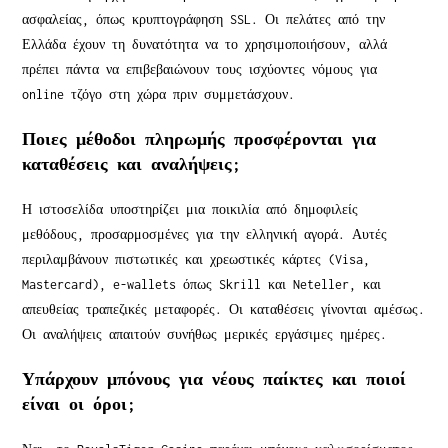
ασφαλείας, όπως κρυπτογράφηση SSL. Οι πελάτες από την
Ελλάδα έχουν τη δυνατότητα να το χρησιμοποιήσουν, αλλά
πρέπει πάντα να επιβεβαιώνουν τους ισχύοντες νόμους για
online τζόγο στη χώρα πριν συμμετάσχουν.
Ποιες μέθοδοι πληρωμής προσφέρονται για
καταθέσεις και αναλήψεις;
Η ιστοσελίδα υποστηρίζει μια ποικιλία από δημοφιλείς
μεθόδους, προσαρμοσμένες για την ελληνική αγορά. Αυτές
περιλαμβάνουν πιστωτικές και χρεωστικές κάρτες (Visa,
Mastercard), e-wallets όπως Skrill και Neteller, και
απευθείας τραπεζικές μεταφορές. Οι καταθέσεις γίνονται αμέσως.
Οι αναλήψεις απαιτούν συνήθως μερικές εργάσιμες ημέρες.
Υπάρχουν μπόνους για νέους παίκτες και ποιοί
είναι οι όροι;