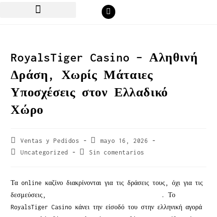
RoyalsTiger Casino – Αληθινή
Δράση, Χωρίς Μάταιες
Υποσχέσεις στον Ελλαδικό
Χώρο
Ventas y Pedidos
mayo 16, 2026
Uncategorized
Sin comentarios
Τα online καζίνο διακρίνονται για τις δράσεις τους, όχι για τις
δεσμεύσεις,
https://royalstiger.eu.com/el-gr/
. Το
RoyalsTiger Casino κάνει την είσοδό του στην ελληνική αγορά