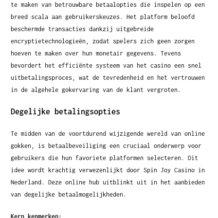
te maken van betrouwbare betaalopties die inspelen op een
breed scala aan gebruikerskeuzes. Het platform beloofd
beschermde transacties dankzij uitgebreide
encryptietechnologieën, zodat spelers zich geen zorgen
hoeven te maken over hun monetair gegevens. Tevens
bevordert het efficiënte systeem van het casino een snel
uitbetalingsproces, wat de tevredenheid en het vertrouwen
in de algehele gokervaring van de klant vergroten.
Degelijke betalingsopties
Te midden van de voortdurend wijzigende wereld van online
gokken, is betaalbeveiliging een cruciaal onderwerp voor
gebruikers die hun favoriete platformen selecteren. Dit
idee wordt krachtig verwezenlijkt door Spin Joy Casino in
Nederland. Deze online hub uitblinkt uit in het aanbieden
van degelijke betaalmogelijkheden.
Kern kenmerken: