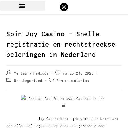
Spin Joy Casino – Snelle
registratie en rechtstreekse
beloningen in Nederland
Ventas y Pedidos
marzo 24, 2026
Uncategorized
Sin comentarios
spinjoys review
Joy Casino biedt gebruikers in Nederland
een effectief registratieproces, uitgezonderd door