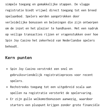
simpele toegang en gemakkelijke stappen. De vlugge
registratie biedt vrijwel direct toegang tot een breed
spelaanbod. Spelers worden aangetrokken door
verleidelijke bonussen en beloningen die zijn ontworpen
om de inzet en het plezier te handhaven. Met een nadruk
op veilige transacties rijzen er vragenstukken over hoe
Spin Joy Casino het zekerheid van Nederlandse spelers
behoudt.
Kern punten
Spin Joy Casino verstrekt een snel en
gebruiksvriendelijk registratieproces voor recent
spelers.
Rechstreeks toegang tot een uitgebreid scala aan
spellen na registratie versterkt de spelervaring.
Er zijn gulle welkomstbonussen aanwezig, waardoor
starters een pluspunt krijgen zonder grote financiële