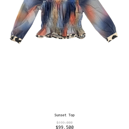
Sunset Top
$
199.000
$
99.500