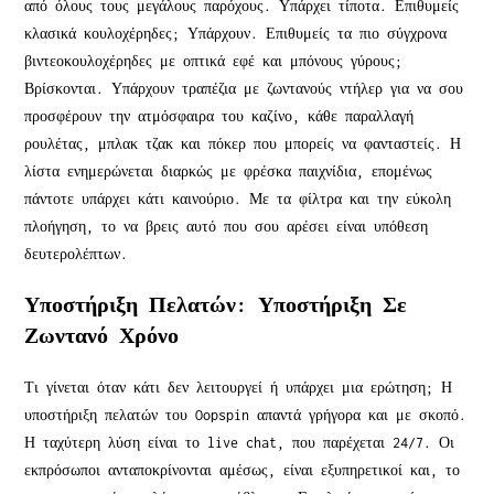
από όλους τους μεγάλους παρόχους. Υπάρχει τίποτα. Επιθυμείς
κλασικά κουλοχέρηδες; Υπάρχουν. Επιθυμείς τα πιο σύγχρονα
βιντεοκουλοχέρηδες με οπτικά εφέ και μπόνους γύρους;
Βρίσκονται. Υπάρχουν τραπέζια με ζωντανούς ντήλερ για να σου
προσφέρουν την ατμόσφαιρα του καζίνο, κάθε παραλλαγή
ρουλέτας, μπλακ τζακ και πόκερ που μπορείς να φανταστείς. Η
λίστα ενημερώνεται διαρκώς με φρέσκα παιχνίδια, επομένως
πάντοτε υπάρχει κάτι καινούριο. Με τα φίλτρα και την εύκολη
πλοήγηση, το να βρεις αυτό που σου αρέσει είναι υπόθεση
δευτερολέπτων.
Υποστήριξη Πελατών: Υποστήριξη Σε
Ζωντανό Χρόνο
Τι γίνεται όταν κάτι δεν λειτουργεί ή υπάρχει μια ερώτηση; Η
υποστήριξη πελατών του Oopspin απαντά γρήγορα και με σκοπό.
Η ταχύτερη λύση είναι το live chat, που παρέχεται 24/7. Οι
εκπρόσωποι ανταποκρίνονται αμέσως, είναι εξυπηρετικοί και, το