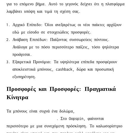
για το επόμενο βήμα. Αυτό το γεγονός δείχνει ότι η πλατφόρμα
λαμβάνει υπόψη και τιμά τη σχέση σας.
Αρχικό Επίπεδο: Όλοι ανεξαιρέτως οι νέοι παίκτες αρχίζουν
εδώ με είσοδο σε στοιχειώδεις προσφορές.
Ανάβαση Επιπέδων: Παίζοντας συσσωρεύεις πόντους.
Ανάλογα με το πόσο περισσότερο παίζεις, τόσο ψηλότερα
προάγεσαι.
Εξαιρετικά Προνόμια: Τα υψηλότερα επίπεδα προσφέρουν
αποκλειστικά μπόνους, cashback, δώρα και προσωπική
εξυπηρέτηση.
Προσφορές και Προσφορές: Πραγματικά
Κίνητρα
Τα μπόνους είναι συχνά ένα δολώμα,
https://oopspins.eu.com/
. Στο Oopspin, φαίνονται
περισσότερο με μια συνεχόμενη πρόσκληση. Το καλωσορίστριο