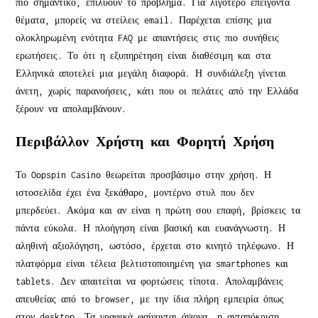
πιο σημαντικό, επιλύουν το πρόβλημα. Για λιγότερο επείγοντα
θέματα, μπορείς να στείλεις email. Παρέχεται επίσης μια
ολοκληρωμένη ενότητα FAQ με απαντήσεις στις πιο συνήθεις
ερωτήσεις. Το ότι η εξυπηρέτηση είναι διαθέσιμη και στα
Ελληνικά αποτελεί μια μεγάλη διαφορά. Η συνδιάλεξη γίνεται
άνετη, χωρίς παρανοήσεις, κάτι που οι πελάτες από την Ελλάδα
ξέρουν να απολαμβάνουν.
Περιβάλλον Χρήστη και Φορητή Χρήση
Το Oopspin Casino θεωρείται προσβάσιμο στην χρήση. Η
ιστοσελίδα έχει ένα ξεκάθαρο, μοντέρνο στυλ που δεν
μπερδεύει. Ακόμα και αν είναι η πρώτη σου επαφή, βρίσκεις τα
πάντα εύκολα. Η πλοήγηση είναι βασική και ευανάγνωστη. Η
αληθινή αξιολόγηση, ωστόσο, έρχεται στο κινητό τηλέφωνο. Η
πλατφόρμα είναι τέλεια βελτιστοποιημένη για smartphones και
tablets. Δεν απαιτείται να φορτώσεις τίποτα. Απολαμβάνεις
απευθείας από το browser, με την ίδια πλήρη εμπειρία όπως
στον desktop. Τα γραφικά φαίνονται άψογα, η ανταπόκριση