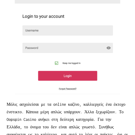
Μόλις ασχολείσαι με τα online καζίνο, καλλιεργείς ένα έκτοχο
ένστικτο. Κάποια μέρη απλώς υπάρχουν. Άλλα ξεχωρίζουν. Το
Oopspin Casino ανήκει στη δεύτερη κατηγορία. Για την
Ελλάδα, το όνομα του δεν είναι απλώς γνωστό. Συνήθως
αναφέρεται ως το καλύτερο, και αυτό το λένε οι παίκτες, όχι οι