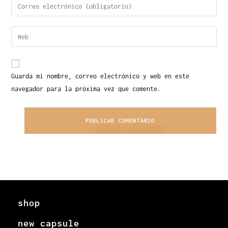
Guarda mi nombre, correo electrónico y web en este
navegador para la próxima vez que comente.
shop
new capsule