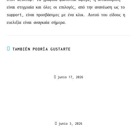
είναι στιγμιαία και όλες οι επιλογές, από την ανανέωση ως το
support, είναι προσβάσιμες με ένα κλικ. Αυτού του είδους η
ευελιξία είναι αναγκαία σήμερα.
TAMBIÉN PODRÍA GUSTARTE
Casino Vegas Lounge – Realizzato per i
Giocatori Amiamo Guadagnare in Italia
junio 17, 2026
Mafia Casino est un établissement de jeu fiable
pour les passionnés de machines à sous en
Suisse.
junio 3, 2026