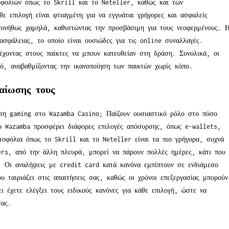
οφολιών όπως το Skrill και το Neteller, καθώς και των
 επιλογή είναι φτιαγμένη για να εγγυάται γρήγορες και ασφαλείς
συνήθως χαμηλά, καθιστώντας την προσβάσιμη για τους νεοφερμένους. 
ασφάλειας, το οποίο είναι ουσιώδες για τις online συναλλαγές.
ρέχοντας στους παίκτες να μπουν κατευθείαν στη δράση. Συνολικά, οι
ό, αναβαθμίζοντας την ικανοποίηση των παικτών χωρίς κόπο.
αίωσης τους
ηση gaming στο Wazamba Casino; Παίζουν ουσιαστικό ρόλο στο πόσο
ο Wazamba προσφέρει διάφορες επιλογές απόσυρσης, όπως e-wallets,
τοφόλια όπως το Skrill και το Neteller είναι τα πιο γρήγορα, συχνά
ers, από την άλλη πλευρά, μπορεί να πάρουν πολλές ημέρες, κάτι που
η. Οι αναλήψεις με credit card κατά κανόνα εμπίπτουν σε ενδιάμεσο
υ ταιριάζει στις απαιτήσεις σας, καθώς οι χρόνοι επεξεργασίας μπορούν
ι έχετε ελέγξει τους ειδικούς κανόνες για κάθε επιλογή, ώστε να
σας.