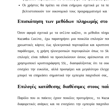
Οι χρήστες θα πρέπει να είναι ενήμεροι σχετικά με τα 
βελτιστοποιούν τον οικονομικό τους προγραμματισμό και
Επισκόπηση των μεθόδων πληρωμής στο 
Όσον αφορά σχετικά με τα online καζίνο, οι μέθοδοι πληρ
Wazamba Casino, έχω παρατηρήσει μια ποικιλία επιλογών που
χρεωστικές κάρτες έως ηλεκτρονικά πορτοφόλια και κρυπτον
παράδειγμα, η χρήση ηλεκτρονικών πορτοφολιών όπως το Skr
επιλογές είναι πιθανό να προσελκύσουν όσους αρέσκονται στ
χρησιμοποιεί κρυπτογράφηση SSL, διασφαλίζοντας ότι τα οικ
ενισχύει την ευκολία, αλλά προσφέρει και μεγαλύτερο έλεγ
μπορεί να επηρεάσει σημαντικά την εμπειρία παιχνιδιού σας,
Επιλογές κατάθεσης διαθέσιμες στους παί
Παρόλο που οι παίκτες έχουν ποικίλες προτιμήσεις, το Waz
διαφορετικές ανάγκες και να ενισχύσει την εμπειρία παιχν