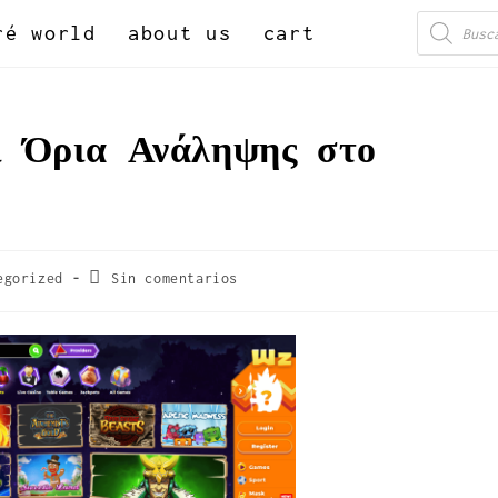
ré world
about us
cart
ι Όρια Ανάληψης στο
egorized
Sin comentarios