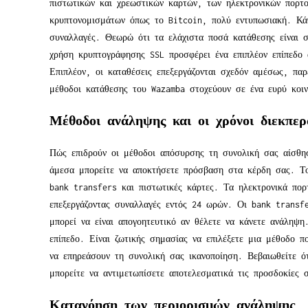
πιστωτικών και χρεωστικών καρτών, των ηλεκτρονικών πορτ
κρυπτονομισμάτων όπως το Bitcoin, πολύ εντυπωσιακή. Κάθε
συναλλαγές. Θεωρώ ότι τα ελάχιστα ποσά κατάθεσης είναι 
χρήση κρυπτογράφησης SSL προσφέρει ένα επιπλέον επίπεδο 
Επιπλέον, οι καταθέσεις επεξεργάζονται σχεδόν αμέσως, πα
μέθοδοι κατάθεσης του Wazamba στοχεύουν σε ένα ευρύ κοιν
Μέθοδοι ανάληψης και οι χρόνοι διεκπερ
Πώς επιδρούν οι μέθοδοι απόσυρσης τη συνολική σας αίσθ
άμεσα μπορείτε να αποκτήσετε πρόσβαση στα κέρδη σας. Τ
bank transfers και πιστωτικές κάρτες. Τα ηλεκτρονικά πορ
επεξεργάζοντας συναλλαγές εντός 24 ωρών. Οι bank transf
μπορεί να είναι απογοητευτικό αν θέλετε να κάνετε ανάληψ
επίπεδο. Είναι ζωτικής σημασίας να επιλέξετε μια μέθοδο πο
να επηρεάσουν τη συνολική σας ικανοποίηση. Βεβαιωθείτε ότ
μπορείτε να αντιμετωπίσετε αποτελεσματικά τις προσδοκίες 
Κατανόηση των περιορισμών ανάληψης