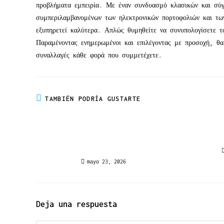
προβλήματα εμπειρία. Με έναν συνδυασμό κλασικών και σ
συμπεριλαμβανομένων των ηλεκτρονικών πορτοφολιών και τω
εξυπηρετεί καλύτερα. Απλώς θυμηθείτε να συνυπολογίσετε το
Παραμένοντας ενημερωμένοι και επιλέγοντας με προσοχή, θα
συναλλαγές κάθε φορά που συμμετέχετε.
TAMBIÉN PODRÍA GUSTARTE
TurboWinz Casino – Reivindicar
Min reis
Rodadas Grátis e Vencer
VIP hos 
Rapidamente em Portugal
mayo 23, 2026
Deja una respuesta