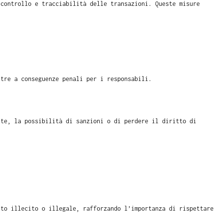
 controllo e tracciabilità delle transazioni. Queste misure
ltre a conseguenze penali per i responsabili.
ste, la possibilità di sanzioni o di perdere il diritto di
.
nto illecito o illegale, rafforzando l’importanza di rispettare