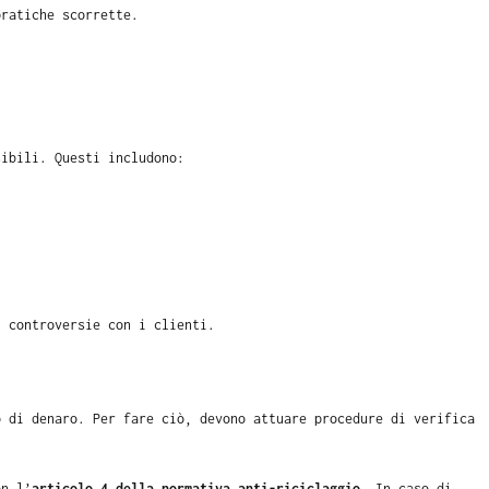
pratiche scorrette.
sibili. Questi includono:
i controversie con i clienti.
o di denaro. Per fare ciò, devono attuare procedure di verifica
on l’
articolo 4 della normativa anti-riciclaggio
. In caso di