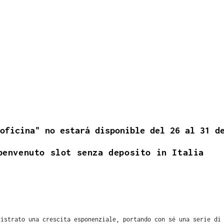
oficina" no estará disponible del 26 al 31 d
benvenuto slot senza deposito in Italia
gistrato una crescita esponenziale, portando con sé una serie di