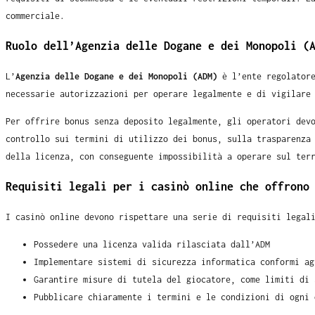
commerciale.
Ruolo dell’Agenzia delle Dogane e dei Monopoli (
L’
Agenzia delle Dogane e dei Monopoli (ADM)
è l’ente regolatore
necessarie autorizzazioni per operare legalmente e di vigilare
Per offrire bonus senza deposito legalmente, gli operatori dev
controllo sui termini di utilizzo dei bonus, sulla trasparenza
della licenza, con conseguente impossibilità a operare sul ter
Requisiti legali per i casinò online che offrono
I casinò online devono rispettare una serie di requisiti legal
Possedere una licenza valida rilasciata dall’ADM
Implementare sistemi di sicurezza informatica conformi ag
Garantire misure di tutela del giocatore, come limiti di 
Pubblicare chiaramente i termini e le condizioni di ogni 